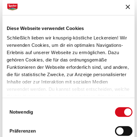
Übrigens:
Das Rezept funktioniert ganz ohne
Eismaschine oder ständiges Mixen!
Diese Webseite verwendet Cookies
DAS SOLLTET IHR ZUHAUSE HABEN
Schließlich lieben wir knusprig-köstliche Leckereien! Wir
verwenden Cookies, um dir ein optimales Navigations-
Butter
Erlebnis auf unserer Webseite zu ermöglichen. Dazu
Zitronensaft
gehören Cookies, die für das ordnungsgemäße
Mehl
Funktionieren der Webseite erforderlich sind, und andere,
die für statistische Zwecke, zur Anzeige personalisierter
Inhalte oder zur Interaktion mit sozialen Medien
verwendet werden. Du kannst selbst entscheiden, welche
DAS BRAUCHT IHR EXTRA
Cookie-Kategorien du zulassen möchtest. Bitte beachte,
Loacker Eiswaffel-Lemon
dass abhängig von den von dir gewählten Einstellungen
Einwilligungsauswahl
Sahne
einige Funktionalitäten der Webseite möglicherweise
Notwendig
Frischkäse
nicht mehr verfügbar sind.
(Vorlage: Cookies Cookiebot information letter_DE
Zitronenschale
V2.0)
Präferenzen
gesüßte Kondensmilch, gekühlt