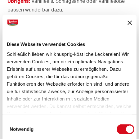
Übrigens:
Vanilleeis, Schlagsahne oder Vanillesoße
passen wunderbar dazu.
DAS SOLLTET IHR ZUHAUSE HABEN
Diese Webseite verwendet Cookies
Butter
Schließlich lieben wir knusprig-köstliche Leckereien! Wir
Milch
verwenden Cookies, um dir ein optimales Navigations-
Zimtzucker
Erlebnis auf unserer Webseite zu ermöglichen. Dazu
gehören Cookies, die für das ordnungsgemäße
Funktionieren der Webseite erforderlich sind, und andere,
DAS BRAUCHT IHR EXTRA
die für statistische Zwecke, zur Anzeige personalisierter
Inhalte oder zur Interaktion mit sozialen Medien
Classic Napolitaner Waffeln
verwendet werden. Du kannst selbst entscheiden, welche
Ei
Cookie-Kategorien du zulassen möchtest. Bitte beachte,
Birnen
dass abhängig von den von dir gewählten Einstellungen
Einwilligungsauswahl
Zitronensaft
einige Funktionalitäten der Webseite möglicherweise
Notwendig
gemahlene Haselnüsse
nicht mehr verfügbar sind.
(Vorlage: Cookies Cookiebot information letter_DE