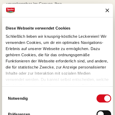
unverkennbar im Genuss. Ihre
seit jeher sorgfältige
Zubereitung ist von Alfons
Loackers traditioneller
Diese Webseite verwendet Cookies
Konditorkunst ebenso
Schließlich lieben wir knusprig-köstliche Leckereien! Wir
geprägt, wie von jenen
verwenden Cookies, um dir ein optimales Navigations-
seines Sohnes Armin, Hüter
Erlebnis auf unserer Webseite zu ermöglichen. Dazu
und respektvoller Veredler
gehören Cookies, die für das ordnungsgemäße
Funktionieren der Webseite erforderlich sind, und andere,
des Originalrezepts.
die für statistische Zwecke, zur Anzeige personalisierter
Inhalte oder zur Interaktion mit sozialen Medien
verwendet werden. Du kannst selbst entscheiden, welche
Cookie-Kategorien du zulassen möchtest. Bitte beachte,
dass abhängig von den von dir gewählten Einstellungen
Einwilligungsauswahl
WEIZENMEHL
einige Funktionalitäten der Webseite möglicherweise
Notwendig
nicht mehr verfügbar sind.
Das Mahlen des Getreides
(Vorlage: Cookies Cookiebot information letter_DE
erfolgt traditionell in Mühlen
V2.0)
Präferenzen