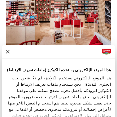
اكتشف تنوّع منتجات لواكر
هذا الموقع الإلكتروني يستخدم الكوكيز (ملفات تعريف الارتباط)
هذا الموقع الإلكتروني يستخدم الكوكيز، لم لا؟ فنحن نحب
تجول في متجرنا واكتشف منتجات الويفر والشوكولاتة المميزة
الحلوى اللذيذة! نحن نستخدم ملفات تعريف الارتباط أو
من مجموعة لواكر الفريدة، بالإضافة إلى أفكار عدة للهدايا!
الكوكيز لنزودكم بأفضل تجربة تصفح ممكنة على موقعنا
الإلكتروني. بعض ملفات تعريف الارتباط هذه ضرورية للموقع
حتى يعمل بشكل صحيح، بينما يتم استخدام البعض الآخر منها
لأغراض إحصائية أو لتزويدكم بمحتوى مخصص أو للتفاعل مع
وسائل التواصل الاجتماعي. لديكم الحرية في تحديد فئات