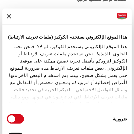
حليب جبال الألب الخاص بنا: قلب الكريمة
والشوكولاتة التي تحبها!
هذا الموقع الإلكتروني يستخدم الكوكيز (ملفات تعريف الارتباط)
تمامًا كالمناظر الطبيعية التي تحيط بنا، يعكس الحليب الذي
هذا الموقع الإلكتروني يستخدم الكوكيز، لم لا؟ فنحن نحب
الحلوى اللذيذة! نحن نستخدم ملفات تعريف الارتباط أو
نستخدمه نقاء الجبال وطبيعة الطعم والروائح الرائعة.
الكوكيز لنزودكم بأفضل تجربة تصفح ممكنة على موقعنا
الإلكتروني. بعض ملفات تعريف الارتباط هذه ضرورية للموقع
تذوق أي كريمة أو شوكولاتة من لواكر، وستشعر على الفور
حتى يعمل بشكل صحيح، بينما يتم استخدام البعض الآخر منها
بالعناية التي نوليها لهذا العنصر، حتى نتأكد من حصولك على
لأغراض إحصائية أو لتزويدكم بمحتوى مخصص أو للتفاعل مع
أنقى وألذ الحلويات!
وسائل التواصل الاجتماعي. لديكم الحرية في تحديد فئات
ملفات تعريف الارتباط التي قد ترغبون في قبولها. ومع ذلك،
يرجى ملاحظة أنه بناءً على الإعدادات التي يتم اختيارها، قد لا
تكون بعض ميزات الموقع متاحة لكم بعد ذلك.
اختيار
ضرورية
الموافقة
(template: Cookies Cookiebot information letter_AR V2.0)