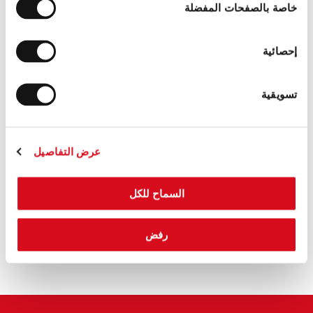
خاصة بالصفحات المفضلة
إحصائية
تسويقية
عرض التفاصيل
حليب جبال الألب الغير معدّل وراثيًا الخاص بنا
السماح للكل
١٠٠٪ من الحليب الذي نستعمله في لواكر مصدره مزارع جبلية
صغيرة في جبال الألب وهو غير معدّل وراثيًا.
رفض
اعرف المزيد