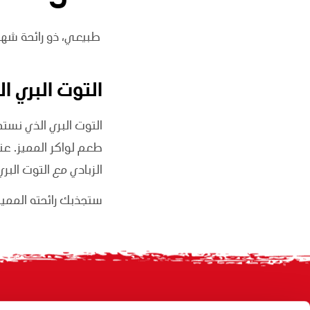
طبيعي، ذو رائحة شهية
التوت البري ا
التوت البري الذي نست
طعم لواكر المميز. عند
الزبادي مع التوت الب
ستجذبك رائحته المميزة
Footer