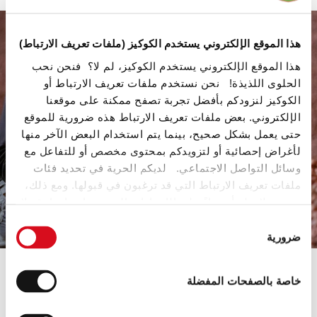
هذا الموقع الإلكتروني يستخدم الكوكيز (ملفات تعريف الارتباط)
هذا الموقع الإلكتروني يستخدم الكوكيز، لم لا؟ فنحن نحب
الحلوى اللذيذة! نحن نستخدم ملفات تعريف الارتباط أو
الكوكيز لنزودكم بأفضل تجربة تصفح ممكنة على موقعنا
الإلكتروني. بعض ملفات تعريف الارتباط هذه ضرورية للموقع
حتى يعمل بشكل صحيح، بينما يتم استخدام البعض الآخر منها
لأغراض إحصائية أو لتزويدكم بمحتوى مخصص أو للتفاعل مع
وسائل التواصل الاجتماعي. لديكم الحرية في تحديد فئات
06
/
01
ملفات تعريف الارتباط التي قد ترغبون في قبولها. ومع ذلك،
يرجى ملاحظة أنه بناءً على الإعدادات التي يتم اختيارها، قد لا
تكون بعض ميزات الموقع متاحة لكم بعد ذلك.
اختيار
ضرورية
الموافقة
(template: Cookies Cookiebot information letter_AR V2.0)
خاصة بالصفحات المفضلة