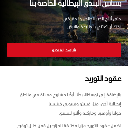
بساتين البندق الإيطالية الخاصة بنا
حتى تُنتج الخير الخالص والحقيقي،
يجب أن تعتني بالطبيعة والأرض.
شاهد الفيديو
عقود التوريد
بالإضافة إلى توسكانا، بدأنا أيضًا مشاريع مماثلة في مناطق
إيطالية أخرى مثل فينيتو وفريولي فينيسيا
جوليا وأومبريا وماركيه وألتو لاتسيو.
تضمن عقود التوريد مزايا مختلفة للمزارعين فمن خلال توقيع