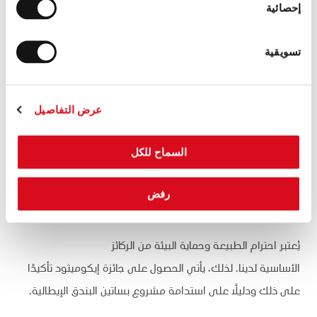
إحصائية
إيكوميثود – مسؤوليتنا تجاه البيئة
تسويقية
مُنحت لواكر شهادة إيكوميثود، وذلك عن طريق شركة ب م س
ميكرو-نيوترينتس، وهي الشركة الرائدة في تغذية المحاصيل
عرض التفاصيل
الورقية. توضح هذه الشهادة كيف خفضت مواقع إنتاج البندق
في كورتي ميليورينا وكوليلونغو انبعاثات ثاني أكسيد الكربون
السماح للكل
بنسبة ٩١،٣٤٪ عن طريق استبدال السماد التقليدي (وفقًا لما هو
مذكور في لوائح لاتسيو الخاصة بالمراحل الزراعية) بالتغذية
رفض
الورقية.
يُعتبر احترام الطبيعة وحماية البيئة من الركائز
الأساسية لدينا. لذلك، يأتي الحصول على جائزة إيكوميثود تأكيدًا
على ذلك ودليلًا على استدامة مشروع بساتين البندق الإيطالية.