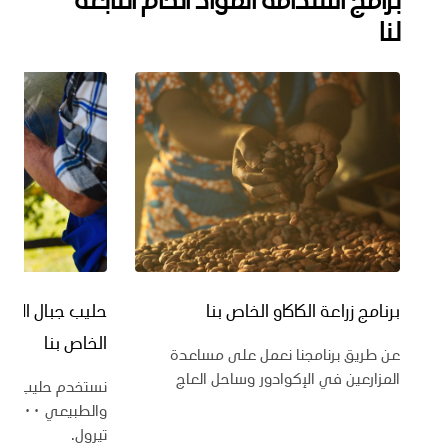
لنا
برنامج زراعة الكاكاو الخاص بنا
حليب جبال الألب 
الخاص بنا
عن طريق برنامجنا نعمل على مساعدة
المزارعين في الإكوادور وساحل العاج
نستخدم حليب جبال 
والط
تيرول.