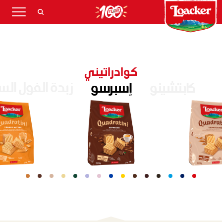
كوادراتيني
زبدة الفول ال
كابتشينو
إسبرسو