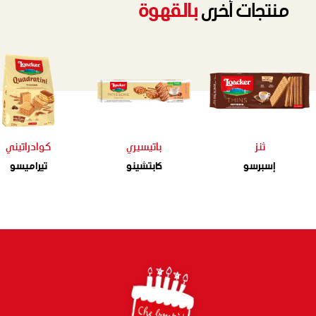
منتجات أُخرى
بالقهوة
ثنز
باتيسيري
كوادراتيني
إسبرسو
كابتشينو
تيراميسو
Footer