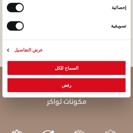
عالية الجودة فقط في المطاحن
إحصائية
القريبة منا في لواكر، حيث يكون
الهواء نقيًا وكذلك الماء. وتخضع
تسويقية
هذه العملية لأدق بروتوكولات
الجودة.
عرض التفاصيل
السماح للكل
رفض
مكونات لواكر