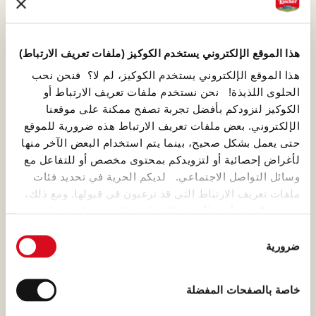
قام بها ابنه أرمين، الذي حافظ على
الوصفة الأصلية وعززها.
هذا الموقع الإلكتروني يستخدم الكوكيز (ملفات تعريف الارتباط)
هذا الموقع الإلكتروني يستخدم الكوكيز، لم لا؟ فنحن نحب
الحلوى اللذيذة! نحن نستخدم ملفات تعريف الارتباط أو
الكوكيز لنزودكم بأفضل تجربة تصفح ممكنة على موقعنا
القهوة
الإلكتروني. بعض ملفات تعريف الارتباط هذه ضرورية للموقع
حتى يعمل بشكل صحيح، بينما يتم استخدام البعض الآخر منها
لا يمكن إلا لقهوة ذات جودة عالية
لأغراض إحصائية أو لتزويدكم بمحتوى مخصص أو للتفاعل مع
أن تصنع كريمة ذات طعم وقوام
وسائل التواصل الاجتماعي. لديكم الحرية في تحديد فئات
مميز!
ملفات تعريف الارتباط التي قد ترغبون في قبولها. ومع ذلك،
يرجى ملاحظة أنه بناءً على الإعدادات التي يتم اختيارها، قد لا
تكون بعض ميزات الموقع متاحة لكم بعد ذلك.
اختيار
ضرورية
الموافقة
(template: Cookies Cookiebot information letter_AR V2.0)
دقيق القمح
خاصة بالصفحات المفضلة
وفقًا للتقاليد، يتم طحن الحبوب