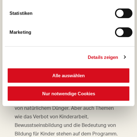
Gemeinschaften und ihre landwirtschaftlichen
Praktiken verbessern. Oder indem wir die
Statistiken
Qualität der Produkte optimieren oder das
Thema Rückverfolgbarkeit aufgreifen. Die
Marketing
verschiedenen Maßnahmen werden alle drei
Monate evaluiert, um ihre Wirksamkeit zu
überprüfen. In der Elfenbeinküste werden
Details zeigen
beispielsweise Schulungen zu
landwirtschaftlichen Praktiken für Kakaobauern
Alle auswählen
angeboten. Themen sind unter anderem der
gesetzeskonforme Einsatz von
Nur notwendige Cookies
Pflanzenschutzmitteln oder die Kompostierung
von natürlichem Dünger. Aber auch Themen
wie das Verbot von Kinderarbeit,
Bewusstseinsbildung und die Bedeutung von
Bildung für Kinder stehen auf dem Programm.