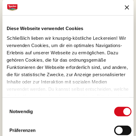
Diese Webseite verwendet Cookies
Schließlich lieben wir knusprig-köstliche Leckereien! Wir
verwenden Cookies, um dir ein optimales Navigations-
Erlebnis auf unserer Webseite zu ermöglichen. Dazu
gehören Cookies, die für das ordnungsgemäße
Funktionieren der Webseite erforderlich sind, und andere,
Die lokale
Bevölkerung
die für statistische Zwecke, zur Anzeige personalisierter
Inhalte oder zur Interaktion mit sozialen Medien
verwendet werden. Du kannst selbst entscheiden, welche
In der Überzeugung, dass die Bauern der Dreh-
Cookie-Kategorien du zulassen möchtest. Bitte beachte,
und Angelpunkt einer verantwortungsvollen
dass abhängig von den von dir gewählten Einstellungen
Einwilligungsauswahl
und nachhaltigen Landwirtschaft sind,
einige Funktionalitäten der Webseite möglicherweise
Notwendig
unterstützen wir sie gemeinsam mit unseren
nicht mehr verfügbar sind.
(Vorlage: Cookies Cookiebot information letter_DE
Partnern. In Ecuador zum Beispiel, indem wir
V2.0)
Präferenzen
die Lebensbedingungen der lokalen