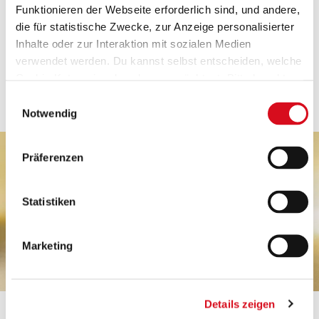
Funktionieren der Webseite erforderlich sind, und andere,
die für statistische Zwecke, zur Anzeige personalisierter
EDLE PATISSERIE
Inhalte oder zur Interaktion mit sozialen Medien
Patisserie
verwendet werden. Du kannst selbst entscheiden, welche
Cookie-Kategorien du zulassen möchtest. Bitte beachte,
Edle Patisserie, geschaffen für höchsten Genuss
dass abhängig von den von dir gewählten Einstellungen
Einwilligungsauswahl
einige Funktionalitäten der Webseite möglicherweise
Notwendig
nicht mehr verfügbar sind.
(Vorlage: Cookies Cookiebot information letter_DE
V2.0)
Präferenzen
Statistiken
Marketing
Details zeigen