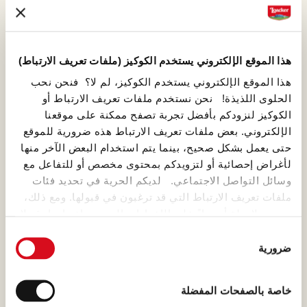
قام بها ابنه أرمين، الذي حافظ على
الوصفة الأصلية وعززها.
هذا الموقع الإلكتروني يستخدم الكوكيز (ملفات تعريف الارتباط)
هذا الموقع الإلكتروني يستخدم الكوكيز، لم لا؟ فنحن نحب
الحلوى اللذيذة! نحن نستخدم ملفات تعريف الارتباط أو
ويفر كريسبيز
الكوكيز لنزودكم بأفضل تجربة تصفح ممكنة على موقعنا
الإلكتروني. بعض ملفات تعريف الارتباط هذه ضرورية للموقع
ويفر لواكر هو الشريك الأمثل
حتى يعمل بشكل صحيح، بينما يتم استخدام البعض الآخر منها
لكريمة لواكر، وهو القاعدة المثالية
لأغراض إحصائية أو لتزويدكم بمحتوى مخصص أو للتفاعل مع
التي نضيف فوقها مكونات شهية.
وسائل التواصل الاجتماعي. لديكم الحرية في تحديد فئات
ملفات تعريف الارتباط التي قد ترغبون في قبولها. ومع ذلك،
ها هو الآن يأتي في شكل جديد:
يرجى ملاحظة أنه بناءً على الإعدادات التي يتم اختيارها، قد لا
ويفر كريسبيز!
تكون بعض ميزات الموقع متاحة لكم بعد ذلك.
اختيار
ضرورية
الموافقة
(template: Cookies Cookiebot information letter_AR V2.0)
خاصة بالصفحات المفضلة
البندق