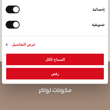
إحصائية
أن تقع في حب البندق هو أمر
طبيعي جدًا، بل وأكثر من طبيعي لو
كان البندق إيطاليًا! هنا في لواكر،
تسويقية
نعلم أننا بحاجة إلى اختيار البندق
الإيطالي ذو الرائحة الغنية.
عرض التفاصيل
السماح للكل
رفض
مكونات لواكر