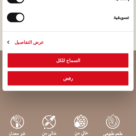
الإكوادور تمتاز بلذة رائعة يميزها
لون البندق الدافئ ورائحة الكراميل
تسويقية
الشهية.
عرض التفاصيل
السماح للكل
رفض
مكونات لواكر