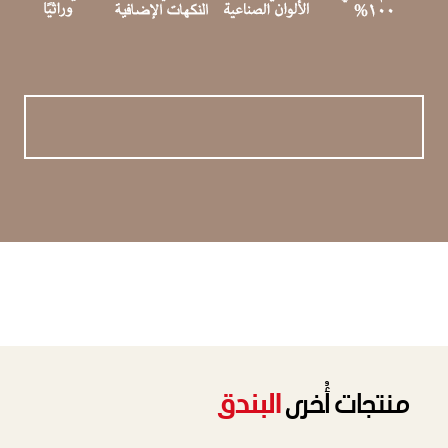
منتجات أُخرى
البندق