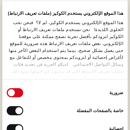
هذا الموقع الإلكتروني يستخدم الكوكيز (ملفات تعريف الارتباط)
هذا الموقع الإلكتروني يستخدم الكوكيز، لم لا؟ فنحن نحب
الحلوى اللذيذة! نحن نستخدم ملفات تعريف الارتباط أو
البندق
الكوكيز لنزودكم بأفضل تجربة تصفح ممكنة على موقعنا
الإلكتروني. بعض ملفات تعريف الارتباط هذه ضرورية للموقع
أن تقع في حب البندق هو أمر
حتى يعمل بشكل صحيح، بينما يتم استخدام البعض الآخر منها
طبيعي جدًا، بل وأكثر من طبيعي لو
لأغراض إحصائية أو لتزويدكم بمحتوى مخصص أو للتفاعل مع
كان البندق إيطاليًا! هنا في لواكر،
وسائل التواصل الاجتماعي. لديكم الحرية في تحديد فئات
نعلم أننا بحاجة إلى اختيار البندق
ملفات تعريف الارتباط التي قد ترغبون في قبولها. ومع ذلك،
الإيطالي ذو الرائحة الغنية.
يرجى ملاحظة أنه بناءً على الإعدادات التي يتم اختيارها، قد لا
تكون بعض ميزات الموقع متاحة لكم بعد ذلك.
اختيار
ضرورية
الموافقة
(template: Cookies Cookiebot information letter_AR V2.0)
خاصة بالصفحات المفضلة
شوكولاتة الحليب الداكنة
شوكولاتة الحليب بالكاكاو الفاخر من
إحصائية