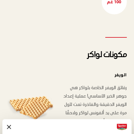
100 غم
مكونات لواكر
الويفر
رقائق الويفر الخاصة بلواكر هي
جوهر الخير الأساسي! عملية إعداد
الويفر الدقيقة والفاخرة تمت لأول
مرة على يد ألفونس لواكر ولاحقًا
قام بها ابنه أرمين، الذي حافظ على
الوصفة الأصلية وعززها.