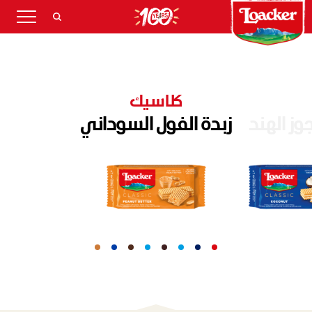
كلاسيك
وز الهند
زبدة الفول السوداني