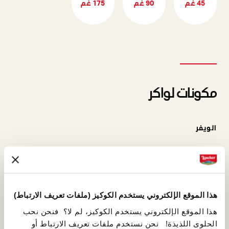
45 غم
90 غم
175 غم
مكونات لواكر
الويفر
رقائق الويفر الخاصة بلواكر هي
جوهر الخير الأساسي! عملية إعداد
الويفر الدقيقة والفاخرة تمت لأول
مرة على يد ألفونس لواكر ولاحقًا
هذا الموقع الإلكتروني يستخدم الكوكيز (ملفات تعريف الارتباط)
قام بها ابنه أرمين، الذي حافظ على
هذا الموقع الإلكتروني يستخدم الكوكيز، لم لا؟ فنحن نحب
الوصفة الأصلية وعززها.
الحلوى اللذيذة! نحن نستخدم ملفات تعريف الارتباط أو