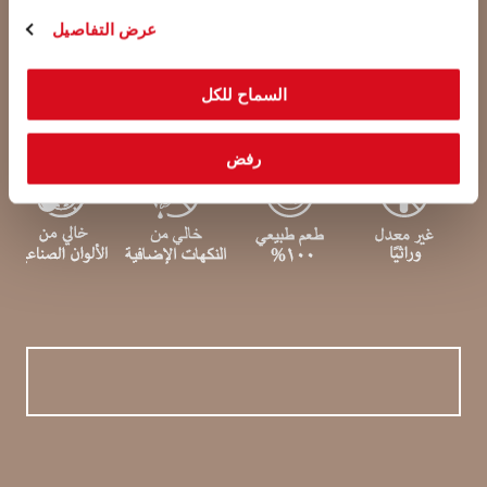
عرض التفاصيل
مكونات لواكر
السماح للكل
رفض