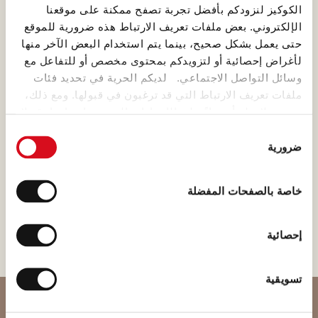
الكوكيز لنزودكم بأفضل تجربة تصفح ممكنة على موقعنا
الإلكتروني. بعض ملفات تعريف الارتباط هذه ضرورية للموقع
حتى يعمل بشكل صحيح، بينما يتم استخدام البعض الآخر منها
لأغراض إحصائية أو لتزويدكم بمحتوى مخصص أو للتفاعل مع
وسائل التواصل الاجتماعي. لديكم الحرية في تحديد فئات
دقيق القمح
ملفات تعريف الارتباط التي قد ترغبون في قبولها. ومع ذلك،
وفقًا للتقاليد، يتم طحن الحبوب
يرجى ملاحظة أنه بناءً على الإعدادات التي يتم اختيارها، قد لا
عالية الجودة فقط في المطاحن
تكون بعض ميزات الموقع متاحة لكم بعد ذلك.
اختيار
القريبة منا في لواكر، حيث يكون
ضرورية
الموافقة
(template: Cookies Cookiebot information letter_AR V2.0)
الهواء نقيًا وكذلك الماء. وتخضع
هذه العملية لأدق بروتوكولات
خاصة بالصفحات المفضلة
الجودة.
إحصائية
تسويقية