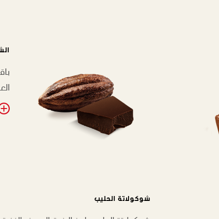
الش
باق
العن
شوكولاتة الحليب