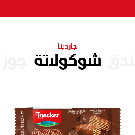
جاردينا
ندق
شوكولاتة
جوز 