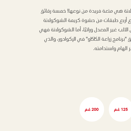
لاتة هي متعة فريدة من نوعها! خمسة رقائق
 أربع طبقات من حشوة كريمة الشوكولاتة
ألب غير المعدل وراثيًا، أما الشوكولاتة فهي
رنامج زراعة الكاكاو" في الإكوادور، والذي
الهام واستدامته.
125 غم
200 غم