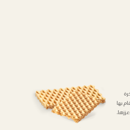
رة
ام بها
عززها.