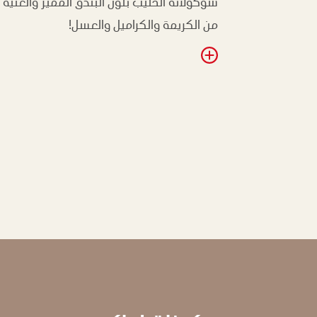
شوكولاتة الحليب بلون البندق المميز والغنية
من الكريمة والكراميل والعسل!