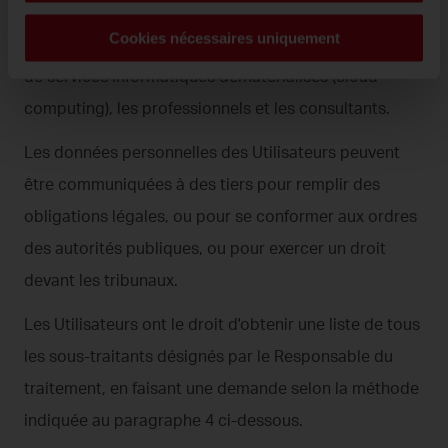
informatiques et logistiques pour l'exploitation des
Cookies nécessaires uniquement
Sites, les prestataires de services d'externalisation et
de services informatiques dématérialisés (cloud
computing), les professionnels et les consultants.
Les données personnelles des Utilisateurs peuvent
être communiquées à des tiers pour remplir des
obligations légales, ou pour se conformer aux ordres
des autorités publiques, ou pour exercer un droit
devant les tribunaux.
Les Utilisateurs ont le droit d'obtenir une liste de tous
les sous-traitants désignés par le Responsable du
traitement, en faisant une demande selon la méthode
indiquée au paragraphe 4 ci-dessous.