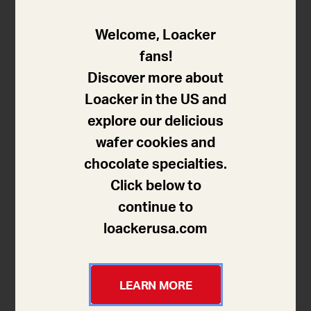
A. Loacker Spa/AG (no de TVA 00187320213) dont le
Welcome, Loacker
siège social est au 3, Via Gasterer Weg, 39054 Auna
fans!
di Sotto/Unterinn, Italie (ci-après le « Responsable»),
Discover more about
propriétaire des sites Internet
Loacker in the US and
www.loacker.com
,
www.loacker-deutschland.de
(ci-
explore our delicious
après les «Sites»), en tant que responsable du
wafer cookies and
traitement des données personnelles des utilisateurs
chocolate specialties.
qui naviguent et sont enregistrés (ci-après les
Click below to
«Utilisateurs») fournit ci-dessous la divulgation de
continue to
confidentialité conformément à l’article 13 du
loackerusa.com
règlement UE 2016/679 en date du 27 avril 2016 (ci-
après le «Règlement»).
LEARN MORE