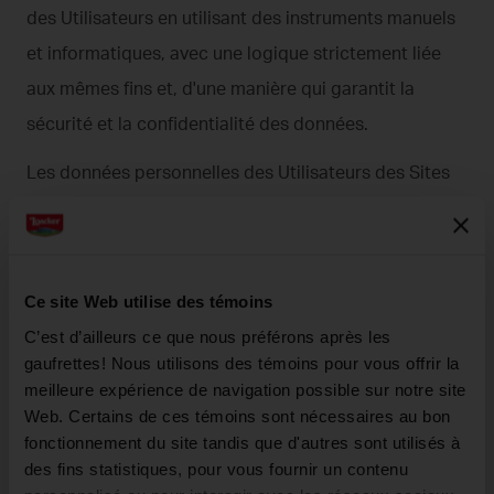
des Utilisateurs en utilisant des instruments manuels
et informatiques, avec une logique strictement liée
aux mêmes fins et, d'une manière qui garantit la
sécurité et la confidentialité des données.
Les données personnelles des Utilisateurs des Sites
seront conservées pendant le temps strictement
nécessaire pour atteindre les finalités primaires
illustrées au paragraphe 1, ou si nécessaire pour la
Ce site Web utilise des témoins
protection en droit civil des intérêts à la fois des
C’est d’ailleurs ce que nous préférons après les
Utilisateurs et du Responsable du traitement.
gaufrettes! Nous utilisons des témoins pour vous offrir la
meilleure expérience de navigation possible sur notre site
Web. Certains de ces témoins sont nécessaires au bon
fonctionnement du site tandis que d'autres sont utilisés à
3. Portée de la communication et diffusion des
des fins statistiques, pour vous fournir un contenu
données