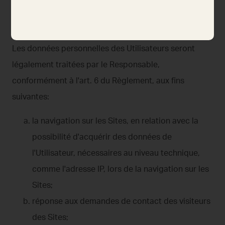
1. Finalité du traitement des données et base
juridique
Les données personnelles des Utilisateurs seront
légalement traitées par le Responsable,
conformément à l'art. 6 du Règlement, aux fins
suivantes:
la navigation sur les Sites, en relation avec la
possibilité d'acquérir des données de
l'Utilisateur, nécessaires au niveau technique,
comme l'adresse IP, lors de la navigation sur les
Sites;
réponse aux demandes de contact des visiteurs
des Sites;