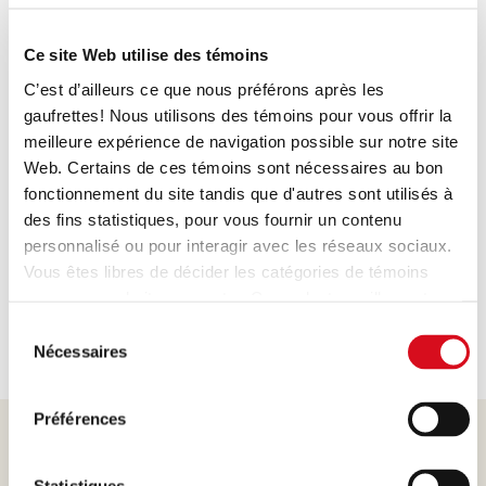
Développement durable
Ce site Web utilise des témoins
C’est d’ailleurs ce que nous préférons après les
Où produisez-vous ?
gaufrettes! Nous utilisons des témoins pour vous offrir la
meilleure expérience de navigation possible sur notre site
Web. Certains de ces témoins sont nécessaires au bon
Ingrédients
fonctionnement du site tandis que d'autres sont utilisés à
des fins statistiques, pour vous fournir un contenu
personnalisé ou pour interagir avec les réseaux sociaux.
Nutrition
Vous êtes libres de décider les catégories de témoins
que vous souhaitez accepter. Cependant, veuillez noter
qu'en fonction des paramètres que vous choisissez,
Sélection
certaines fonctionnalités du site peuvent ne plus être
Nécessaires
du
disponibles.
consentement
(modèle: Cookies Cookiebot information letter_FR V2.0).
Préférences
D'autres questions ?