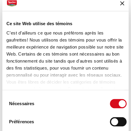
qui correspond le mieux à votre demande pour
afficher le bon formulaire.
Ce site Web utilise des témoins
2. Remplissez-le et cliquez sur "Envoyer" - nous
vous répondrons les plus rapidement possible..
C’est d’ailleurs ce que nous préférons après les
gaufrettes! Nous utilisons des témoins pour vous offrir la
meilleure expérience de navigation possible sur notre site
Web. Certains de ces témoins sont nécessaires au bon
fonctionnement du site tandis que d'autres sont utilisés à
des fins statistiques, pour vous fournir un contenu
personnalisé ou pour interagir avec les réseaux sociaux.
Vous êtes libres de décider les catégories de témoins
que vous souhaitez accepter. Cependant, veuillez noter
Êtes-vous un consommateur?
qu'en fonction des paramètres que vous choisissez,
Sélection
certaines fonctionnalités du site peuvent ne plus être
Nécessaires
du
disponibles.
consentement
(modèle: Cookies Cookiebot information letter_FR V2.0).
Êtes-vous un/​e représentant/​e
Préférences
d'entreprise?