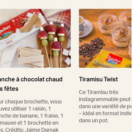
anche à chocolat chaud
Tiramisu Twist
s fêtes
Ce Tiramisu très
instagrammable peut ê
ur chaque brochette, vous
dans une variété de pe
vez utiliser 1 raisin, 1
– idéal en format indiv
nche de banane, 1 fraise, 1
dans un pot.
imauve et 1 brochette en
is. Crédits: Jaime Damak