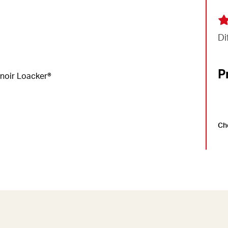
Di
P
 noir Loacker®
Ch