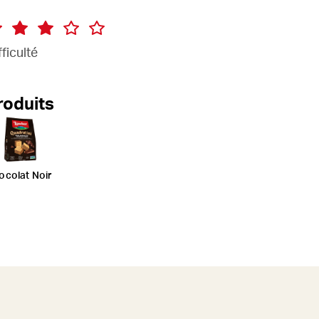
fficulté
roduits
ocolat Noir