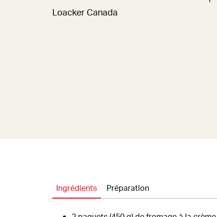
Loacker Canada
Ingrédients
Préparation
2 paquets (450 g) de fromage à la crème