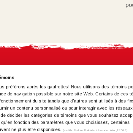
po
témoins
ous préférons après les gaufrettes! Nous utilisons des témoins p
ience de navigation possible sur notre site Web. Certains de ces 
onctionnement du site tandis que d'autres sont utilisés à des fin
ournir un contenu personnalisé ou pour interagir avec les réseaux
 de décider les catégories de témoins que vous souhaitez accept
r qu'en fonction des paramètres que vous choisissez, certaines
S
CONTACT US
RENSEIGNEMENTS SUR L’ENTREPRISE
CON
euvent ne plus être disponibles.
(modèle: Cookies Cookiebot information letter_FR V2.0).