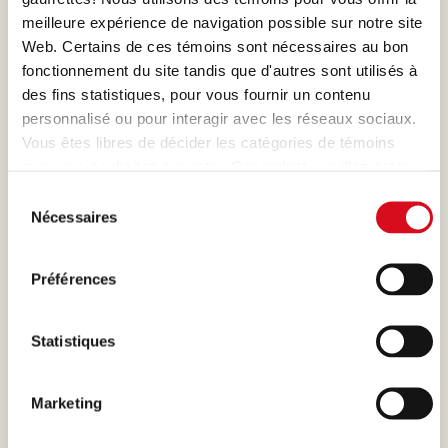
meilleure expérience de navigation possible sur notre site
Web. Certains de ces témoins sont nécessaires au bon
fonctionnement du site tandis que d'autres sont utilisés à
des fins statistiques, pour vous fournir un contenu
personnalisé ou pour interagir avec les réseaux sociaux.
Vous êtes libres de décider les catégories de témoins
que vous souhaitez accepter. Cependant, veuillez noter
qu'en fonction des paramètres que vous choisissez,
Sélection
certaines fonctionnalités du site peuvent ne plus être
Nécessaires
du
disponibles.
consentement
(modèle: Cookies Cookiebot information letter_FR V2.0).
Préférences
Statistiques
Marketing