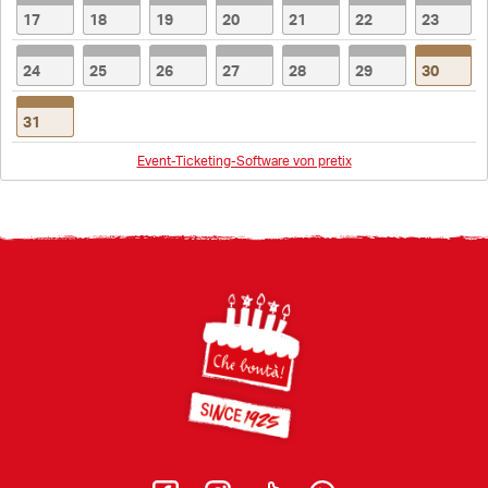
17
18
19
20
21
22
23
24
25
26
27
28
29
30
31
Event-Ticketing-Software von pretix
Footer