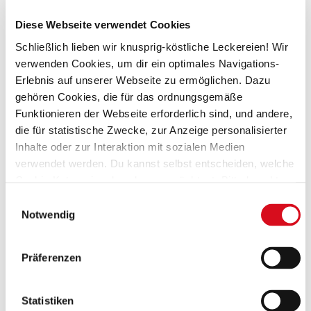
in deiner Muttersprache oder auf Englisch
erleben. Die Geräte sind kinderleicht zu
Diese Webseite verwendet Cookies
bedienen, auch für junge Teilnehmer geeignet,
Schließlich lieben wir knusprig-köstliche Leckereien! Wir
verwenden Cookies, um dir ein optimales Navigations-
und bieten eine große Auswahl an Sprachen.
Erlebnis auf unserer Webseite zu ermöglichen. Dazu
Kinder bis 6 müssen von einem Erwachsenen
gehören Cookies, die für das ordnungsgemäße
begleitet werden. Wenn dieser selbst
Funktionieren der Webseite erforderlich sind, und andere,
die für statistische Zwecke, zur Anzeige personalisierter
teilnehmen will, muss er auch für sich einen Platz
Inhalte oder zur Interaktion mit sozialen Medien
buchen. Besucher, die weder teilnehmen, noch
verwendet werden. Du kannst selbst entscheiden, welche
begleiten, können dem Event von außen
Cookie-Kategorien du zulassen möchtest. Bitte beachte,
dass abhängig von den von dir gewählten Einstellungen
Einwilligungsauswahl
beiwohnen.
einige Funktionalitäten der Webseite möglicherweise
Notwendig
nicht mehr verfügbar sind.
Die Mitmachkonditorei befindet sich im Loacker Café
(Vorlage: Cookies Cookiebot information letter_DE
V2.0)
Heinfels, in Österreich.
Präferenzen
Adresse:
Statistiken
Panzendorf 196