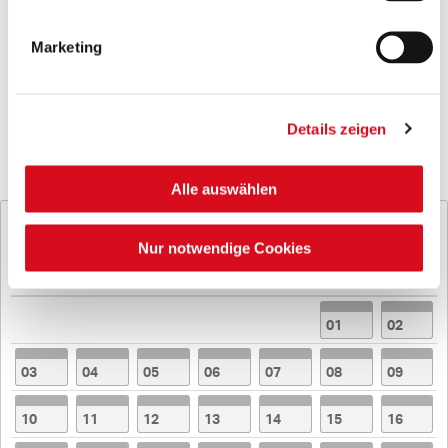
A - 9919 Heinfels
Marketing
Für besondere Anfragen zögere nicht, uns unter
folgender Adresse zu kontaktieren:
events@loacker.com
Details zeigen
Alle auswählen
« Vorheriger Monat
August 2026
Nur notwendige Cookies
Nächster Monat »
Mo
Di
Mi
Do
Fr
Sa
So
01
02
03
04
05
06
07
08
09
10
11
12
13
14
15
16