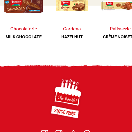
Chocolaterie
Gardena
Patisserie
MILK CHOCOLATE
HAZELNUT
CRÈME NOISE
Footer