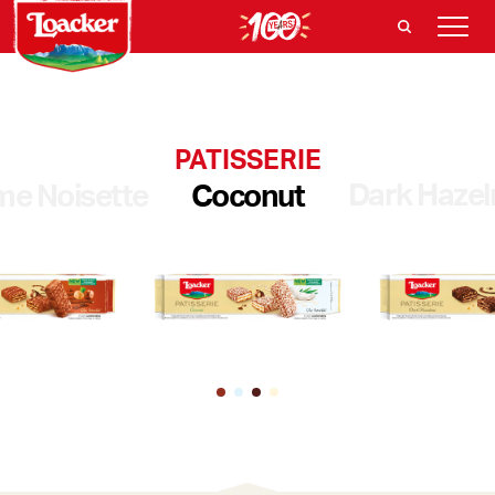
PATISSERIE
Dark Hazel
me Noisette
Coconut