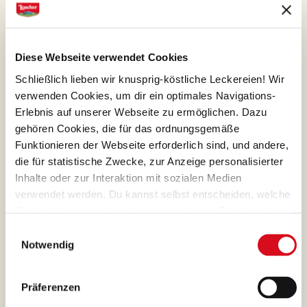
Diese Webseite verwendet Cookies
SCHOKOLADE
Schließlich lieben wir knusprig-köstliche Leckereien! Wir
Ihr harmonisches Bouquet
verwenden Cookies, um dir ein optimales Navigations-
und ihr unwiderstehlicher
Erlebnis auf unserer Webseite zu ermöglichen. Dazu
Geschmack sind das
gehören Cookies, die für das ordnungsgemäße
Ergebnis der sorgfältigen
Funktionieren der Webseite erforderlich sind, und andere,
die für statistische Zwecke, zur Anzeige personalisierter
Auswahl der Kakaobohnen.
Inhalte oder zur Interaktion mit sozialen Medien
verwendet werden. Du kannst selbst entscheiden, welche
Cookie-Kategorien du zulassen möchtest. Bitte beachte,
dass abhängig von den von dir gewählten Einstellungen
Einwilligungsauswahl
einige Funktionalitäten der Webseite möglicherweise
Notwendig
MILCHSCHOKOLADE
nicht mehr verfügbar sind.
(Vorlage: Cookies Cookiebot information letter_DE
Milchschokolade, die mit
V2.0)
Präferenzen
ihrem hellen haselnussbraun,