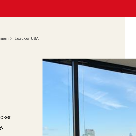
ehmen
Loacker USA
acker
y.