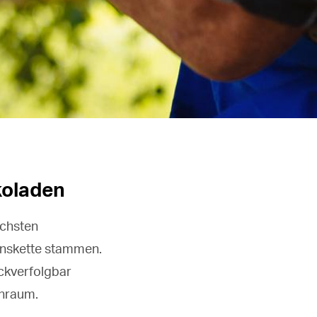
koladen
öchsten
ionskette stammen.
ückverfolgbar
enraum.