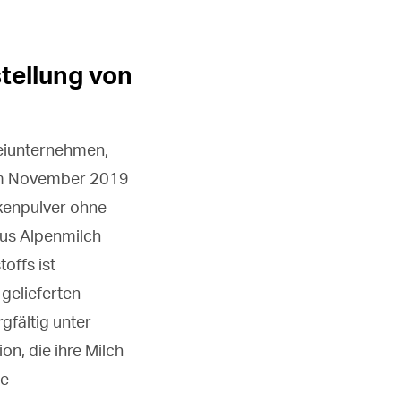
tellung von
reiunternehmen,
s im November 2019
kenpulver ohne
aus Alpenmilch
offs ist
 gelieferten
gfältig unter
on, die ihre Milch
de