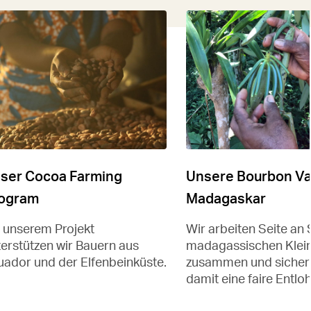
ser Cocoa Farming
Unsere Bourbon Van
ogram
Madagaskar
t unserem Projekt
Wir arbeiten Seite an 
erstützen wir Bauern aus
madagassischen Klei
uador und der Elfenbeinküste.
zusammen und sicher
damit eine faire Entlo