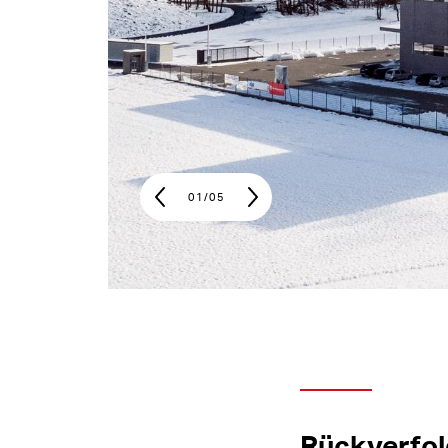
01
/
05
Rückverfol