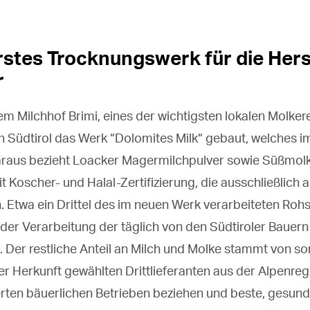
erstes Trocknungswerk für die Hers
r
 Milchhof Brimi, eines der wichtigsten lokalen Molke
l in Südtirol das Werk “Dolomites Milk“ gebaut, welche
Daraus bezieht Loacker Magermilchpulver sowie Süßmol
 Koscher- und Halal-Zertifizierung, die ausschließlich 
. Etwa ein Drittel des im neuen Werk verarbeiteten Rohst
der Verarbeitung der täglich von den Südtiroler Bauern
t. Der restliche Anteil an Milch und Molke stammt von sor
r Herkunft gewählten Drittlieferanten aus der Alpenregi
ierten bäuerlichen Betrieben beziehen und beste, gesun