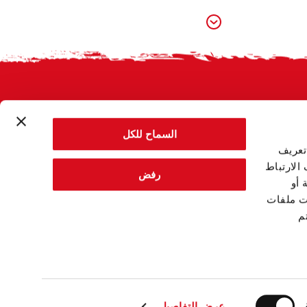
السماح للكل
تعريف
الارتباط
رفض
 أو
ت ملفات
م
عرض التفاصيل