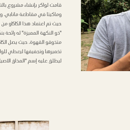
قامت لواكر بإنشاء مشروع بالتعا
وماكيتا في مقاطعة مانابي. ون
حيث تم اعتماد هذا الكاكاو من قب
"ذو النكهة المميزة" له رائحة 
متذوقو القهوة. حيث يصل الكاك
تخميرها وتجفيفها ليعطي للوا
ليطلق عليه إسم "المذاق الأصيل