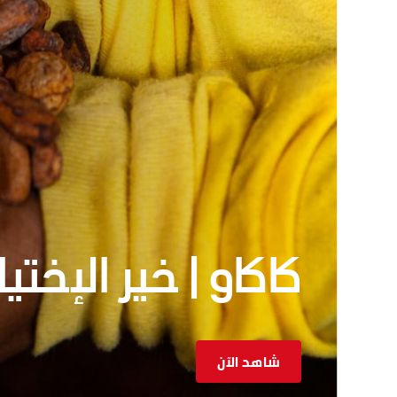
كاكاو | خير الإختيا
شاهد الآن