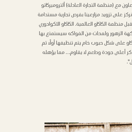
ون مع (منظمة التجارة العادلة) ألتروميركاتو
ركز على تزويد مزارعينا بفرص تجارية مستدامة
ل منظمة الكاكاو العالمية. الكاكاو الأكوادوري
بنكهة الزهور ولمحات من الفواكه سيستمتع بها
او على شكل حبوب خام يتم تنظيفها أولًا ثم
كر أعلى جودة وطعم لا يقاوم… مما يؤهله
".