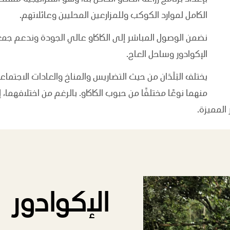
الكامل لموارد الكوكب وللمزارعين المحليين وعائلاتهم.
نضمن الوصول المباشر إلى الكاكاو عالي الجودة وندعم جمع
الإكوادور وساحل العاج.
يختلف البَلَدَان من حيث التضاريس والمناخ والعادات الاجتما
منهما نوعًا مختلفًا من حبوب الكاكاو. بالرغم من اختلافهما، إ
المميزة.
الإكوادور