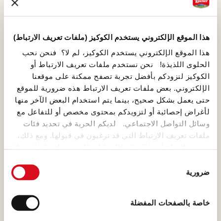
الوصفة الأصلية وعززها.
هذا الموقع الإلكتروني يستخدم الكوكيز (ملفات تعريف الارتباط)
هذا الموقع الإلكتروني يستخدم الكوكيز، لم لا؟ فنحن نحب
الحلوى اللذيذة! نحن نستخدم ملفات تعريف الارتباط أو
الكاكاو
الكوكيز لنزودكم بأفضل تجربة تصفح ممكنة على موقعنا
الإلكتروني. بعض ملفات تعريف الارتباط هذه ضرورية للموقع
إن الكاكاو سببًا رئيسيًا يجعل لمنتجات
حتى يعمل بشكل صحيح، بينما يتم استخدام البعض الآخر منها
لواكر طعمًا لا يقاوم، وهو مكوّن
لأغراض إحصائية أو لتزويدكم بمحتوى مخصص أو للتفاعل مع
فريد من نوعه نختاره ونعالجه
وسائل التواصل الاجتماعي. لديكم الحرية في تحديد فئات
بشغف كبير!
ملفات تعريف الارتباط التي قد ترغبون في قبولها. ومع ذلك،
يرجى ملاحظة أنه بناءً على الإعدادات التي يتم اختيارها، قد لا
تكون بعض ميزات الموقع متاحة لكم بعد ذلك.
اختيار
ضرورية
الموافقة
(template: Cookies Cookiebot information letter_AR V2.0)
حليب جبال الألب
خاصة بالصفحات المفضلة
نهتم في لواكر بأصل الحليب وطريقة تصنيعه كونه