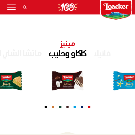
مينيز
ماتشا الشاي ا
فانيلا
كاكاو وحليب