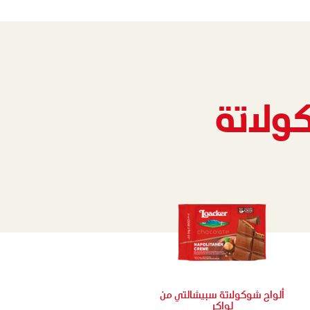
كولاتة
ألواح شوكولاتة سبيشالتي من
لواكر