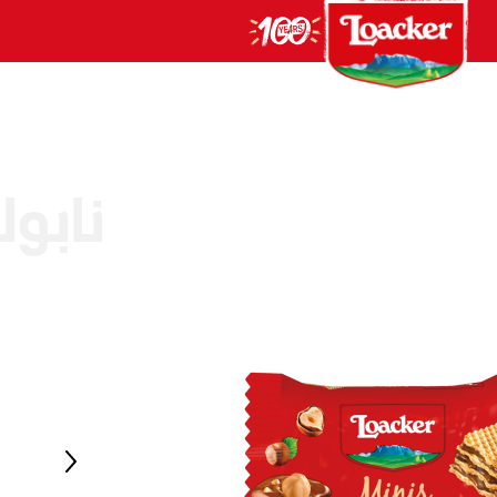
نابولي