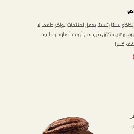
كاو
لكاكاو سببًا رئيسيًا يجعل لمنتجات لواكر طعمًا لا
وم، وهو مكوّن فريد من نوعه نختاره ونعالجه
ف كبير!
ل
.