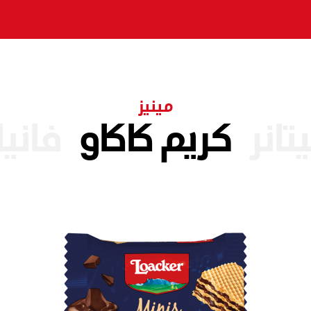
مينيز
تانر
كريم كاكاو
فانيل