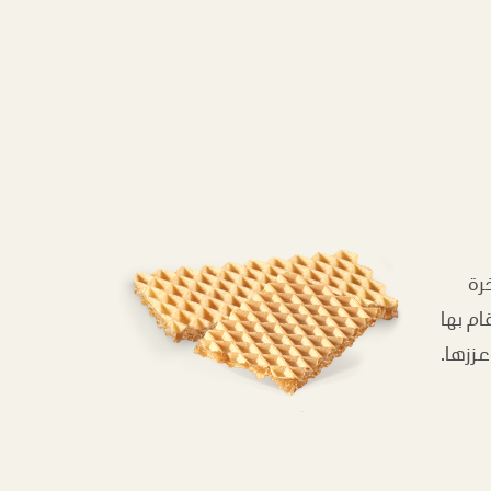
رة
ام بها
عززها.