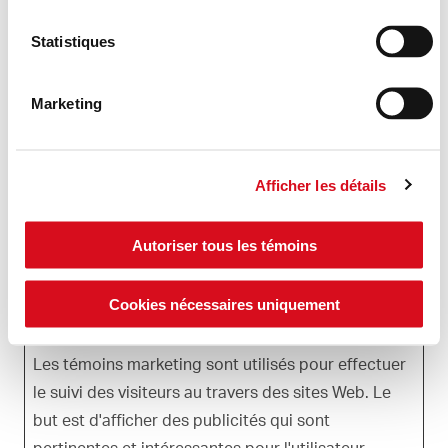
Durée
maximale
Nom
Fournisseur
Finalité
Statistiques
de
conservatio
Marketing
_tt_enabl
TikTok
Utilisé par le
1
e_cookie
service de
année
réseautage social,
Afficher les détails
TikTok, pour suivre
l’utilisation des
services intégrés.
Autoriser tous les témoins
Cookies nécessaires uniquement
Marketing (20)
Les témoins marketing sont utilisés pour effectuer
le suivi des visiteurs au travers des sites Web. Le
but est d'afficher des publicités qui sont
pertinentes et intéressantes pour l'utilisateur