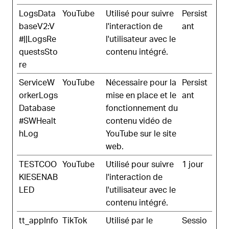
LogsData
YouTube
Utilisé pour suivre
Persist
baseV2:V
l'interaction de
ant
#||LogsRe
l'utilisateur avec le
questsSto
contenu intégré.
re
ServiceW
YouTube
Nécessaire pour la
Persist
orkerLogs
mise en place et le
ant
Database
fonctionnement du
#SWHealt
contenu vidéo de
hLog
YouTube sur le site
web.
TESTCOO
YouTube
Utilisé pour suivre
1 jour
KIESENAB
l'interaction de
LED
l'utilisateur avec le
contenu intégré.
tt_appInfo
TikTok
Utilisé par le
Sessio