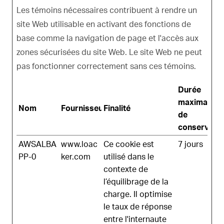
Les témoins nécessaires contribuent à rendre un
site Web utilisable en activant des fonctions de
base comme la navigation de page et l'accès aux
zones sécurisées du site Web. Le site Web ne peut
pas fonctionner correctement sans ces témoins.
Durée
maximale
Nom
Fournisseur
Finalité
de
conservatio
AWSALBA
www.loac
Ce cookie est
7 jours
PP-0
ker.com
utilisé dans le
contexte de
l’équilibrage de la
charge. Il optimise
le taux de réponse
entre l'internaute