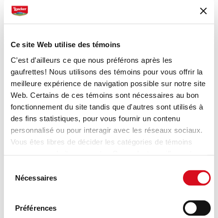
intent
ker.com
l'appareil utilisé
n
pour accéder au
site Web. Cela
Ce site Web utilise des témoins
permet au site
Web d'être
C’est d’ailleurs ce que nous préférons après les
formaté en
gaufrettes! Nous utilisons des témoins pour vous offrir la
conséquence.
meilleure expérience de navigation possible sur notre site
Web. Certains de ces témoins sont nécessaires au bon
fonctionnement du site tandis que d'autres sont utilisés à
des fins statistiques, pour vous fournir un contenu
Statistiques (1)
personnalisé ou pour interagir avec les réseaux sociaux.
Vous êtes libres de décider les catégories de témoins
Les témoins statistiques aident les propriétaires du
que vous souhaitez accepter. Cependant, veuillez noter
site Web, par la collecte et la communication
qu'en fonction des paramètres que vous choisissez,
Sélection
d'informations de manière anonyme, à comprendre
certaines fonctionnalités du site peuvent ne plus être
Nécessaires
du
comment les visiteurs interagissent avec les sites
disponibles.
consentement
(modèle: Cookies Cookiebot information letter_FR V2.0).
Web.
Préférences