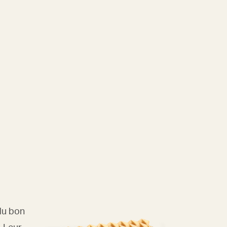
du bon
. Leur