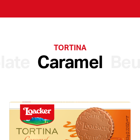
TORTINA
late
Caramel
Beu