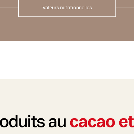
Valeurs nutritionnelles
roduits au
cacao et