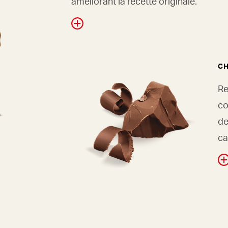
améliorant la recette originale.
CH
Re
co
de
ca