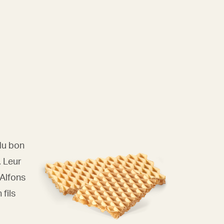
du bon
. Leur
’Alfons
fils