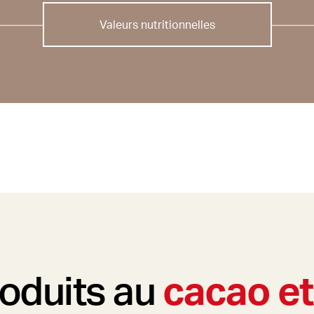
Valeurs nutritionnelles
roduits au
cacao et