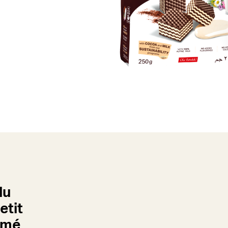
du
etit
umé