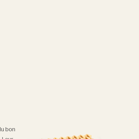
du bon
. Leur