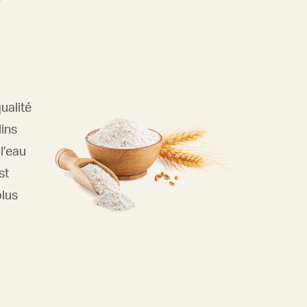
qualité
ins
 l’eau
st
plus