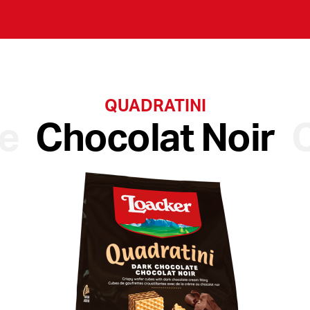
QUADRATINI
le
Chocolat Noir
C