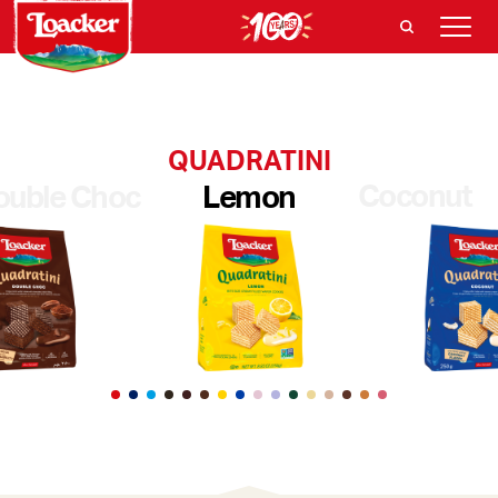
QUADRATINI
Coconut
ouble Choc
Lemon