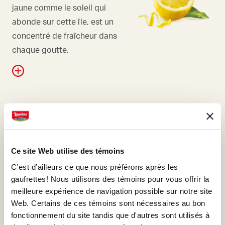
jaune comme le soleil qui
abonde sur cette île, est un
concentré de fraîcheur dans
chaque goutte.
GAUFRETTE
Nos gaufrettes sont l’essence
même du bon et
Ce site Web utilise des témoins
représentent le meilleur de
C’est d’ailleurs ce que nous préférons après les
Loacker. Leur préparation
gaufrettes! Nous utilisons des témoins pour vous offrir la
méticuleuse est un art
meilleure expérience de navigation possible sur notre site
Web. Certains de ces témoins sont nécessaires au bon
qu’Alfons Loacker a toujours
fonctionnement du site tandis que d'autres sont utilisés à
maîtrisé et que son fils Armin