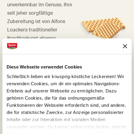
unverkennbar im Genuss. Ihre
seit jeher sorgfältige
Zubereitung ist von Alfons
Loackers traditioneller
Konditorkunst ebenso
geprägt, wie von jenen
seines Sohnes Armin, Hüter
und respektvoller Veredler
Diese Webseite verwendet Cookies
des Originalrezepts.
Schließlich lieben wir knusprig-köstliche Leckereien! Wir
verwenden Cookies, um dir ein optimales Navigations-
Erlebnis auf unserer Webseite zu ermöglichen. Dazu
gehören Cookies, die für das ordnungsgemäße
Funktionieren der Webseite erforderlich sind, und andere,
KAKAO
die für statistische Zwecke, zur Anzeige personalisierter
Inhalte oder zur Interaktion mit sozialen Medien
Dass viele unserer Cremen so
verwendet werden. Du kannst selbst entscheiden, welche
unwiderstehlich sind, liegt an
Cookie-Kategorien du zulassen möchtest. Bitte beachte,