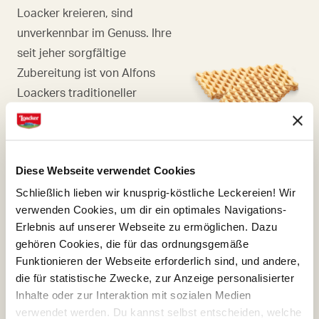
Loacker kreieren, sind
unverkennbar im Genuss. Ihre
seit jeher sorgfältige
Zubereitung ist von Alfons
Loackers traditioneller
Konditorkunst ebenso
geprägt, wie von jenen
seines Sohnes Armin, Hüter
Diese Webseite verwendet Cookies
und respektvoller Veredler
des Originalrezepts.
Schließlich lieben wir knusprig-köstliche Leckereien! Wir
verwenden Cookies, um dir ein optimales Navigations-
Erlebnis auf unserer Webseite zu ermöglichen. Dazu
gehören Cookies, die für das ordnungsgemäße
Funktionieren der Webseite erforderlich sind, und andere,
die für statistische Zwecke, zur Anzeige personalisierter
KAKAO
Inhalte oder zur Interaktion mit sozialen Medien
Dass viele unserer Cremen so
verwendet werden. Du kannst selbst entscheiden, welche