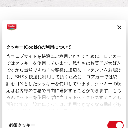
クッキー(Cookie)の利用について
トレーサビリティと近距離の流通
当ウェブサイトを快適にご利用いただくために、ロアカー
ではクッキーを使用しています。私たちはお菓子が大好き
品質とトレーサビリティ、そして自然にこだわった原
ですから当然ですね！お客様に適切なコンテンツをお届け
材料を重視することは、私たちの価値観に埋め込まれ
し、SNSを快適に利用して頂くために、ロアカーでは統
計を目的としたクッキーを使用しています。クッキーの設
ており、ロアカーの企業理念でもあります。乳製品の
定はお客様の意思で自由に選択することができます。もち
生産施設の設立場所としてヴァンドーイエスを選んだ
ろんクッキーを使用せずに当サイトへアクセスすることも
のは、様々な要素を検討し、深く考え抜いた結果で
可能ですが、設定によってはご利用できなくなる機能があ
る場合がありますので予めご了承ください。
す。この工場は、ロアカーの生産拠点のアウナ・デ
(template: Cookies
同
Cookiebot information letter_JP V2.0)
ィ・ソットとハインフェルスの中間地点に位置し、ブ
必須クッキー
意