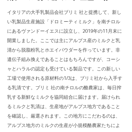
イタリアの大手乳製品会社ブリミ 社と提携して、新し
い乳製品生産施設「ドロミーティミルク」を南チロル
にあるヴァンドーイエスに設立し、2019年の11月末に
開業しました。ここでは主にアルプス産のミルクと乳
清から脱脂粉乳とホエイパウダーを作っています。非
遺伝子組み換えであることはもちろんですが、コーシ
ャとハラルの認定も受けている製品です。この新しい
工場で使用される原材料の1/3は、ブリミ社から入手す
る乳清です。ブリミ 社の南チロルの酪農家は、毎日搾
乳する新鮮なミルクを協同組合に届けます。届けられ
るミルクと乳清は、生産地がアルプス地方であること
を確認し、厳選されます。この地方にこだわるのは、
アルプス地方のミルクの生産が小規模酪農家たちによ