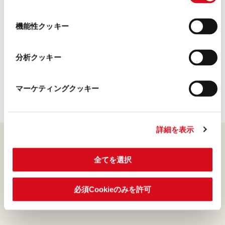
リミ社からは数キロしか離れていないため、長距離の
の
移動を削減することができます。この戦略的なロケー
選
機能性クッキー
択
ションはロアカーの持続可能性へのこだわりをさらに
証明しています。
分析クッキー
マーケティングクッキー
詳細を表示
持続可能性
全てを選択
人、環境、そして品質に対する私たちの責任と
姿勢
必須Cookieのみを許可