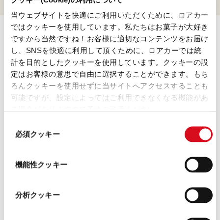
目的意識を持って働く
当ウェブサイトを快適にご利用いただくために、ロアカー
ではクッキーを使用しています。私たちはお菓子が大好き
リーダーであることは、単なる役割ではありません。
ですから当然ですね！お客様に適切なコンテンツをお届け
ビジョンを持ち、前向きな姿勢で臨み、常に成長し続
し、SNSを快適に利用して頂くために、ロアカーでは統
計を目的としたクッキーを使用しています。クッキーの設
けることです。これらは、私たちのリーダーシップ・
定はお客様の意思で自由に選択することができます。もち
プログラムの柱となっています。このプログラムで
ろんクッキーを使用せずに当サイトへアクセスすることも
は、将来の課題に立ち向かい、企業の成長に貢献する
可能ですが、設定によってはご利用できなくなる機能があ
る場合がありますので予めご了承ください。
ために必要な実践的なスキルを育成します。
(template: Cookies
同
Cookiebot information letter_JP V2.0)
社員の成長とキャリア開発を支援することは、ロアカ
必須クッキー
意
ーにとって重要な価値です。そのために、ロアカー・
の
選
アカデミー（社内トレーニングプラットフォーム）を
機能性クッキー
択
通じて受講できる、個々のニーズに合わせた学習プロ
グラムを用意しています。
分析クッキー