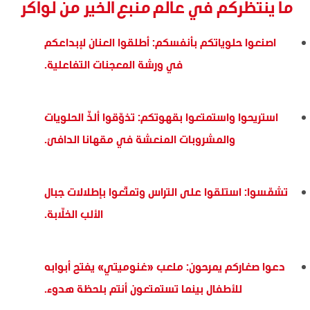
ما ينتظركم في عالم منبع الخير من لواكر
اصنعوا حلوياتكم بأنفسكم: أطلقوا العنان لإبداعكم
في ورشة المعجنات التفاعلية.
استريحوا واستمتعوا بقهوتكم: تذوّقوا ألذّ الحلويات
والمشروبات المنعشة في مقهانا الدافئ.
تشمّسوا: استلقوا على التراس وتمتّعوا بإطلالات جبال
الألب الخلّابة.
دعوا صغاركم يمرحون: ملعب «غنوميتي» يفتح أبوابه
للأطفال بينما تستمتعون أنتم بلحظة هدوء.