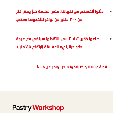
دلّلوا أنفسكم مع نكهاتنا: متجر العلامة كنزٌ يضمّ أكثر
من ٢٠٠ منتج من لواكر لتأخذوها معكم.
اصنعوا ذكريات لا تُنسى: التقطوا سيلفي مع عبوة
«كوادراتيني» العملاقة (ارتفاع ٧٫٥ متر!).
انضمّوا إلينا واكتشفوا سحر لواكر عن قُرب!
Pastry
Workshop