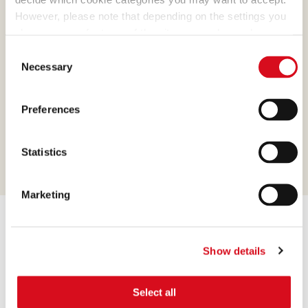
However, please note that depending on the settings you
choose, some features of the site may no longer be
available.
Consent
(template: Cookies Cookiebot information letter_EN V2.0)
Necessary
Selection
Preferences
Statistics
Marketing
The exhibition – informative and
interactive
Show details
The Loacker exhibition is about the history of the
Select all
company since its foundation more than 90 years