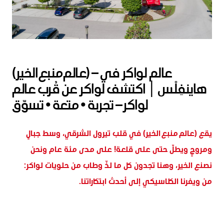
(عالم منبع الخير) – عالم لواكر في
هاينفِلْس │ اكتشف لواكر عن قُرب عالم
لواكر – تجربة • متعة • تسوّق
يقع (عالم منبع الخير) في قلب تيرول الشرقي، وسط جبالٍ
ومروجٍ ويطلّ حتى على قلعة! على مدى مئة عام ونحن
نصنع الخير، وهنا تجدون كل ما لذّ وطاب من حلويات لواكر:
من ويفرنا الكلاسيكي إلى أحدث ابتكاراتنا.