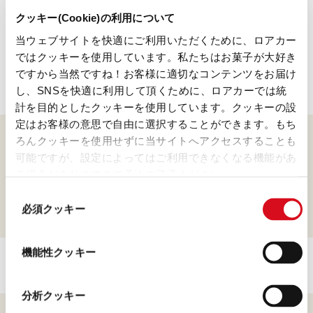
開催します。当選者には、オリジナルマグカップやエ
クッキー(Cookie)の利用について
コバッグ、ネックピロー、ロアカー商品の詰め合わせ
当ウェブサイトを快適にご利用いただくために、ロアカー
をプレゼント。
ではクッキーを使用しています。私たちはお菓子が大好き
ですから当然ですね！お客様に適切なコンテンツをお届け
し、SNSを快適に利用して頂くために、ロアカーでは統
計を目的としたクッキーを使用しています。クッキーの設
定はお客様の意思で自由に選択することができます。もち
ろんクッキーを使用せずに当サイトへアクセスすることも
ダウンロード
可能ですが、設定によってはご利用できなくなる機能があ
る場合がありますので予めご了承ください。
(template: Cookies
#ロアカー100年の絆 キャンペーン
同
Cookiebot information letter_JP V2.0)
必須クッキー
意
の
選
機能性クッキー
択
分析クッキー