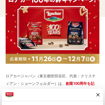
ロアカージャパン（東京都世田谷区、代表：クリステ
ィアン・ショーンフェルダー）は、
創業100周年を記
念し11月26日(水
)
より12月7日
(日
)
までの期間「ロア
カー100年の絆」
キャンペーンをX・Instagramで同時