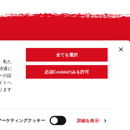
全てを選択
。私た
快適に
必須Cookieのみを許可
ーの設
イトへ
ります
マーケティングクッキー
詳細を表示