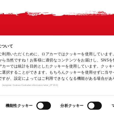
用について
ご利用いただくために、ロアカーではクッキーを使用しています
から当然ですね！お客様に適切なコンテンツをお届けし、SNSを
アカーでは統計を目的としたクッキーを使用しています。クッキ
に選択することができます。もちろんクッキーを使用せずに当サ
ですが、設定によってはご利用できなくなる機能がある場合があ
企業情報
COOKIE設定
プライバシーポリシー
FAQ
。
(template: Cookies Cookiebot information letter_JP V2.0)
機能性クッキー
分析クッキー
© A. Loacker Spa/AG 2024