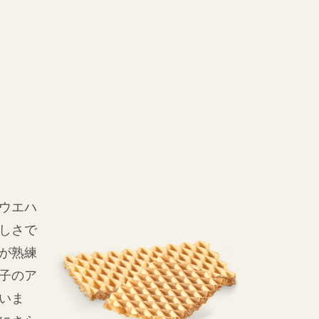
のウエハ
しさで
が熟練
子のア
いま