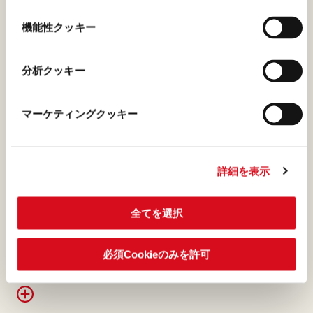
の
選
機能性クッキー
択
分析クッキー
小麦粉
ロアカーの小麦粉は、伝統を
マーケティングクッキー
忠実に守りながら、厳選され
た最高級の小麦の粒から作ら
れています。水も空気も非常
詳細を表示
にきれいなロアカーの工場の
近くにある製粉所で、各工程
全てを選択
の厳しい品質チェックをクリ
アして製粉されたものだけ
必須Cookieのみを許可
が、材料として使われます。