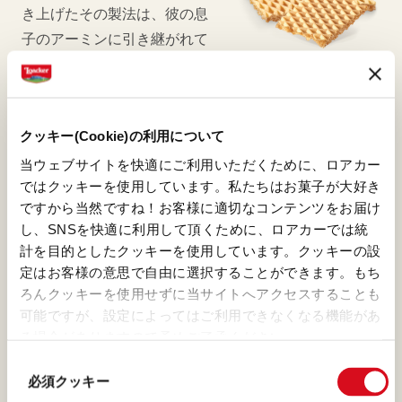
き上げたその製法は、彼の息
子のアーミンに引き継がれて
大切に守られています。アー
ミンはそのオリジナルレシピ
にさらに手を加えて、より良
クッキー(Cookie)の利用について
い製品も作り出しています。
当ウェブサイトを快適にご利用いただくために、ロアカー
ではクッキーを使用しています。私たちはお菓子が大好き
ですから当然ですね！お客様に適切なコンテンツをお届け
し、SNSを快適に利用して頂くために、ロアカーでは統
計を目的としたクッキーを使用しています。クッキーの設
ブルボンバニラ
定はお客様の意思で自由に選択することができます。もち
私たちの製品には欠かせな
ろんクッキーを使用せずに当サイトへアクセスすることも
い、たぐいまれな香りを放つ
可能ですが、設定によってはご利用できなくなる機能があ
る場合がありますので予めご了承ください。
バニラを作り出すことができ
(template: Cookies
る場所は、マダガスカルしか
同
Cookiebot information letter_JP V2.0)
必須クッキー
意
ありません。