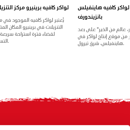
لواكر كافيه هاينفيلس
لواكر كافيه برينيرو مركز التنزي
بانزيندورف
يُعتبر لواكر كافيه الموجود في م
التنزيلات في برينيرو المكان المث
، عالم من الخير" على بعد
لقضاء فترة استراحة سريعة
من موقع إنتاج لواكر في
التسوق.
هاينفيلس، شرق تيرول.