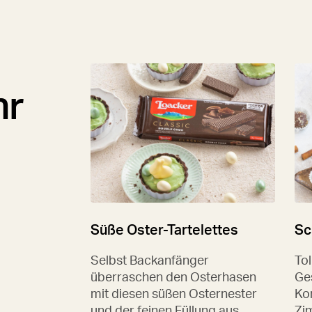
hr
Süße Oster-Tartelettes
Sc
Selbst Backanfänger
To
überraschen den Osterhasen
Ge
mit diesen süßen Osternester
Ko
und der feinen Füllung aus
Zi