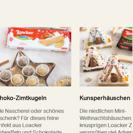
hoko-Zimtkugeln
Kunsperhäuschen
lle Nascherei oder schönes
Die niedlichen Mini-
schenk? Für dieses feine
Weihnachtshäuschen 
nfekt aus Loacker
knusprigen Loacker Z
mtwaffeln und Schokolade
versprühen viel Adve