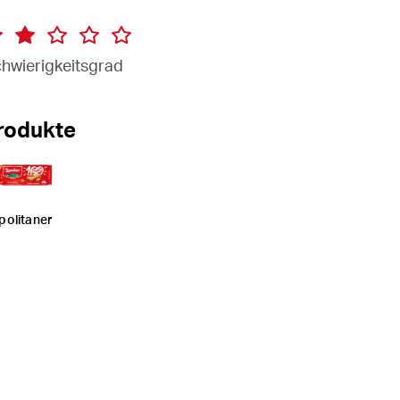
hwierigkeitsgrad
rodukte
politaner