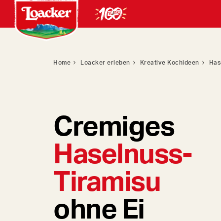
Home
Loacker erleben
Kreative Kochideen
Has
Cremiges
Haselnuss-
Tiramisu
ohne Ei