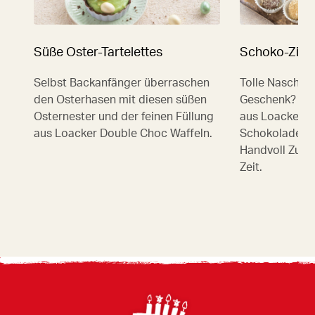
Süße Oster-Tartelettes
Schoko-Zimt
Selbst Backanfänger überraschen
Tolle Nascher
den Osterhasen mit diesen süßen
Geschenk? Für
Osternester und der feinen Füllung
aus Loacker Z
aus Loacker Double Choc Waffeln.
Schokolade bra
Handvoll Zuta
Zeit.
Footer