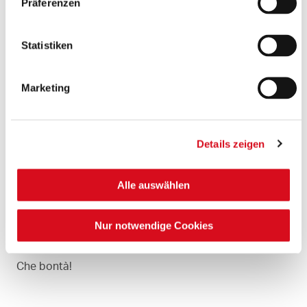
Präferenzen
Butter sehr weich
Frischkäse Vollfett
Backkakao
Statistiken
Orangenschale
Marketing
LOS GEHT´S
Das Rezept mit der genauen Zutatenliste und der
Details zeigen
Schritt-für-Schritt-Anleitung findet ihr
hier
bei "Backen
macht glücklich".
Alle auswählen
Nur notwendige Cookies
Viel Spaß beim Ausprobieren.
Che bontà!