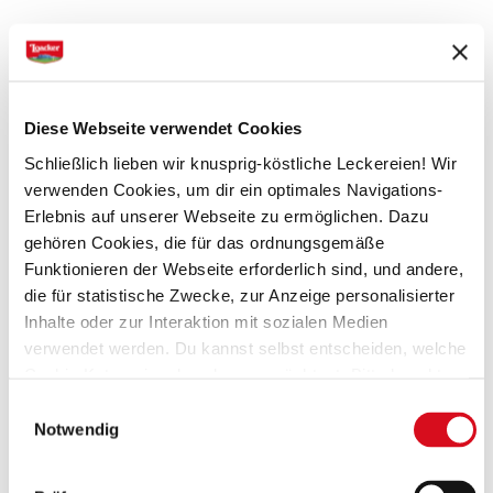
DAS SOLLTET IHR ZUHAUSE HABEN
Butter
Zucker
Diese Webseite verwendet Cookies
Dinkelmehl Type 630 oder Weizenmehl
Schließlich lieben wir knusprig-köstliche Leckereien! Wir
Natron
verwenden Cookies, um dir ein optimales Navigations-
Backpulver
Erlebnis auf unserer Webseite zu ermöglichen. Dazu
Puderzucker
gehören Cookies, die für das ordnungsgemäße
Funktionieren der Webseite erforderlich sind, und andere,
die für statistische Zwecke, zur Anzeige personalisierter
Inhalte oder zur Interaktion mit sozialen Medien
DAS BRAUCHT IHR EXTRA
verwendet werden. Du kannst selbst entscheiden, welche
Loacker Noir Orange
Cookie-Kategorien du zulassen möchtest. Bitte beachte,
Eier
dass abhängig von den von dir gewählten Einstellungen
Einwilligungsauswahl
griechischer Joghurt oder Sauerrahm
einige Funktionalitäten der Webseite möglicherweise
Notwendig
Orangensaft frisch gepresst
nicht mehr verfügbar sind.
(Vorlage: Cookies Cookiebot information letter_DE
abgeriebene Orangenschale
V2.0)