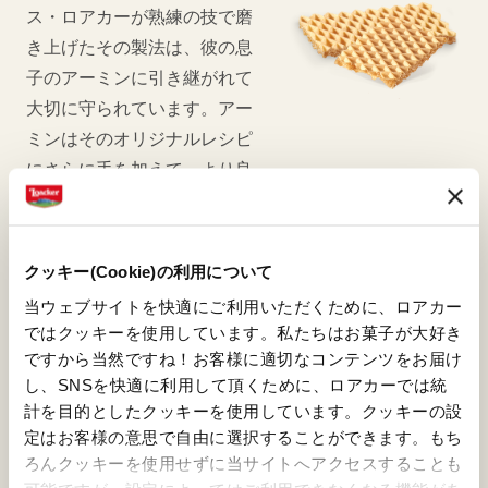
ス・ロアカーが熟練の技で磨
き上げたその製法は、彼の息
子のアーミンに引き継がれて
大切に守られています。アー
ミンはそのオリジナルレシピ
にさらに手を加えて、より良
い製品も作り出しています。
クッキー(Cookie)の利用について
当ウェブサイトを快適にご利用いただくために、ロアカー
ではクッキーを使用しています。私たちはお菓子が大好き
ダークチョコレート
ですから当然ですね！お客様に適切なコンテンツをお届け
気品のある色合いのダークチ
し、SNSを快適に利用して頂くために、ロアカーでは統
計を目的としたクッキーを使用しています。クッキーの設
ョコレート。ほろ苦さの中に
定はお客様の意思で自由に選択することができます。もち
フルーティな味わいと、ほの
ろんクッキーを使用せずに当サイトへアクセスすることも
かにハチミツの優しい風味が