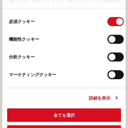
可能ですが、設定によってはご利用できなくなる機能があ
漂います。
る場合がありますので予めご了承ください。
(template: Cookies
同
Cookiebot information letter_JP V2.0)
必須クッキー
意
の
選
機能性クッキー
オレンジオイル
択
ロアカーが皮に旨みがぎっし
分析クッキー
り詰まったイタリア産のオレ
ンジオイルだけを使用してい
マーケティングクッキー
ることを、一口食べただけで
感じていただけると思いま
す。だからこそ、着色料や保
詳細を表示
存料を一切加える必要がない
のです。これが、ロアカーの
全てを選択
自然のままのピュアな美味し
さです。自然環境に誠心誠意