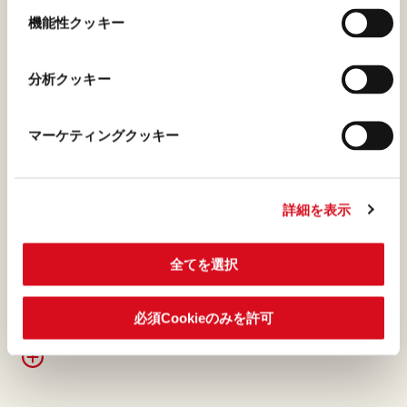
では、香りが豊かなイタリア
選
機能性クッキー
択
産のヘーゼルナッツ以外は考
えられません。
分析クッキー
マーケティングクッキー
ダークチョコレート
詳細を表示
気品のある色合いのダークチ
ョコレート。ほろ苦さの中に
全てを選択
フルーティな味わいと、ほの
かにハチミツの優しい風味が
漂います。
必須Cookieのみを許可