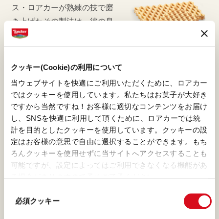
ス・ロアカーが熟練の技で磨
き上げたその製法は、彼の息
子のアーミンに引き継がれて
大切に守られています。アー
ミンはそのオリジナルレシピ
クッキー(Cookie)の利用について
にさらに手を加えて、より良
当ウェブサイトを快適にご利用いただくために、ロアカー
い製品も作り出しています。
ではクッキーを使用しています。私たちはお菓子が大好き
ですから当然ですね！お客様に適切なコンテンツをお届け
し、SNSを快適に利用して頂くために、ロアカーでは統
計を目的としたクッキーを使用しています。クッキーの設
定はお客様の意思で自由に選択することができます。もち
ヘーゼルナッツ
ろんクッキーを使用せずに当サイトへアクセスすることも
可能ですが、設定によってはご利用できなくなる機能があ
ヘーゼルナッツと恋に落ちて
る場合がありますので予めご了承ください。
(template: Cookies
しまうのは当たり前。そのヘ
同
Cookiebot information letter_JP V2.0)
ーゼルナッツがイタリア産な
必須クッキー
意
ら、なおさらです。ロアカー
の