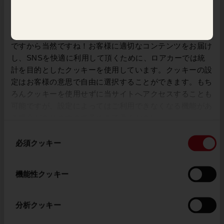
クッキー(Cookie)の利用について
当ウェブサイトを快適にご利用いただくために、ロアカー
ではクッキーを使用しています。私たちはお菓子が大好き
ですから当然ですね！お客様に適切なコンテンツをお届け
し、SNSを快適に利用して頂くために、ロアカーでは統
計を目的としたクッキーを使用しています。クッキーの設
定はお客様の意思で自由に選択することができます。もち
ろんクッキーを使用せずに当サイトへアクセスすることも
可能ですが、設定によってはご利用できなくなる機能があ
る場合がありますので予めご了承ください。
(template: Cookies
同
Cookiebot information letter_JP V2.0)
必須クッキー
意
の
選
機能性クッキー
択
カカオ農業プログラム
分析クッキー
このプロジェクトでは、エクアドルとコートジボワール