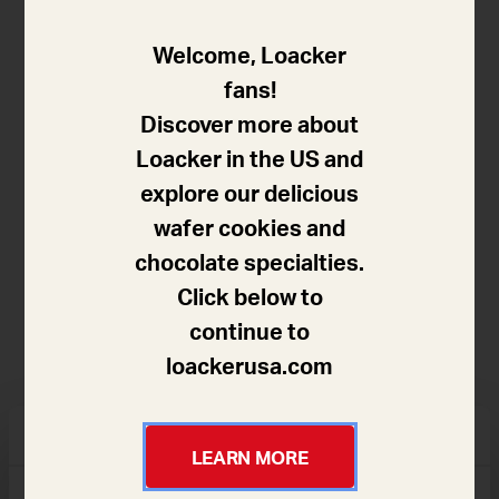
Welcome, Loacker
カカオ31％のミルクチョコレート
fans!
Discover more about
薄い茶色から褐色の色調のミルクチョコレート。濃厚
Loacker in the US and
なミルクとクリームの香りに、キャラメルと数種類の
explore our delicious
花から集められたハチミツ、カカオを軽く炒ったほの
wafer cookies and
かな香りが特徴です。まろやかな甘さとヘーゼルナッ
chocolate specialties.
ツ、カカオ、バニラ、ミルク、クリーム、キャラメ
Click below to
ル、ハチミツの味わい、そしてこんがりとした香ばし
continue to
さが漂うこのミルクチョコレートの美味しさはあなた
loackerusa.com
を虜にします。
LEARN MORE